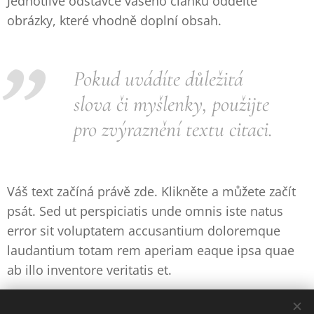
Jednotlivé odstavce vašeho článku oddělte
obrázky, které vhodně doplní obsah.
Pokud uvádíte důležitá
slova či myšlenky, použijte
pro zvýraznění textu citaci.
Váš text začíná právě zde. Klikněte a můžete začít
psát. Sed ut perspiciatis unde omnis iste natus
error sit voluptatem accusantium doloremque
laudantium totam rem aperiam eaque ipsa quae
ab illo inventore veritatis et.